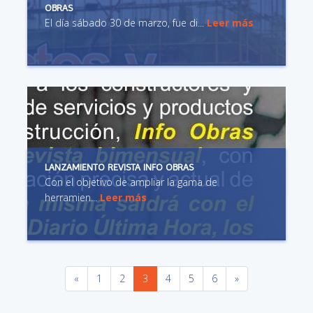
OBRAS
El día sábado 30 de marzo, fue di...
Leer más
LANZAMIENTO REVISTA INFO OBRAS
Con el objetivo de ampliar la gama de
herramien...
Leer más
«
1
2
3
4
5
6
»